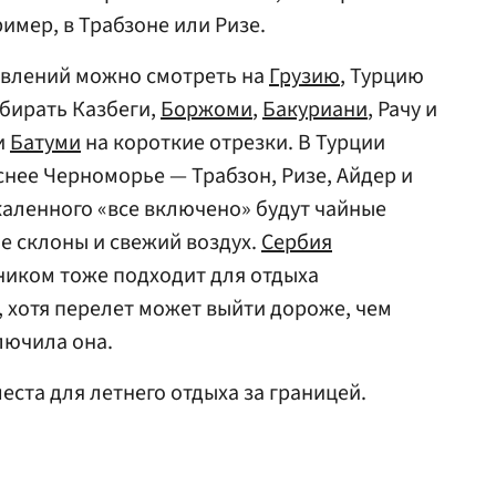
имер, в Трабзоне или Ризе.
авлений можно смотреть на
Грузию
, Турцию
ыбирать Казбеги,
Боржоми
,
Бакуриани
, Рачу и
и
Батуми
на короткие отрезки. В Турции
снее Черноморье — Трабзон, Ризе, Айдер и
скаленного «все включено» будут чайные
е склоны и свежий воздух.
Сербия
ником тоже подходит для отдыха
, хотя перелет может выйти дороже, чем
лючила она.
еста для летнего отдыха за границей.