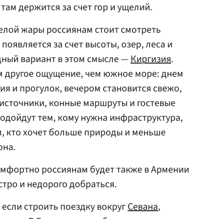
там держится за счет гор и ущелий.
желой жары россиянам стоит смотреть
 появляется за счет высоты, озер, леса и
дный вариант в этом смысле —
Киргизия
.
м другое ощущение, чем южное море: днем
я и прогулок, вечером становится свежо,
е источники, конные маршруты и гостевые
подойдут тем, кому нужна инфраструктура,
, кто хочет больше природы и меньше
она.
омфортно россиянам будет также в Армении
стро и недорого добраться.
, если строить поездку вокруг
Севана
,