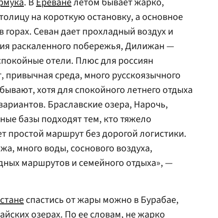
рмука
. В
Ереване
летом бывает жарко,
толицу на короткую остановку, а основное
в горах. Севан дает прохладный воздух и
ия раскаленного побережья, Дилижан —
 спокойные отели. Плюс для россиян
, привычная среда, много русскоязычного
бывают, хотя для спокойного летнего отдыха
вариантов. Браславские озера, Нарочь,
ные базы подходят тем, кто тяжело
т простой маршрут без дорогой логистики.
а, много воды, соснового воздуха,
дных маршрутов и семейного отдыха», —
стане
спастись от жары можно в Бурабае,
айских озерах. По ее словам, не жарко