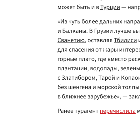
может быть и в
Турции
— напр
«Из чуть более дальних напр
и Балканы. В Грузии лучше в
Сванетию
, оставляя
Тбилиси
для спасения от жары интере
горные плато, где вместо ра
плантации, водопады, зелены
с Златибором, Тарой и Копао
без шенгена и морской толпы
в ближнее зарубежье», — зак
Ранее турагент
перечислила
м