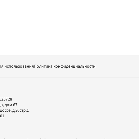
ия использования
Политика конфиденциальности
625728
а, дом 67
ссе, д.9, стр.1
-01