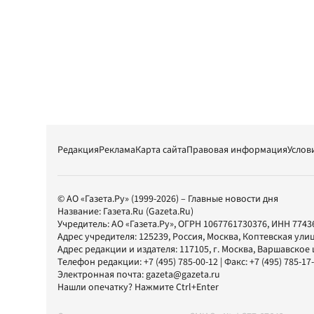
Редакция
Реклама
Карта сайта
Правовая информация
Услов
© АО «Газета.Ру» (1999-2026) – Главные новости дня
Название:
Газета.Ru
(Gazeta.Ru)
Учредитель:
АО «Газета.Ру»
, ОГРН 1067761730376, ИНН 7743
Адрес учредителя: 125239, Россия, Москва, Коптевская улиц
Адрес редакции и издателя:
117105
, г.
Москва
,
Варшавское шо
Телефон редакции:
+7 (495) 785-00-12
| Факс:
+7 (495) 785-17
Электронная почта:
gazeta@gazeta.ru
Нашли опечатку? Нажмите Ctrl+Enter