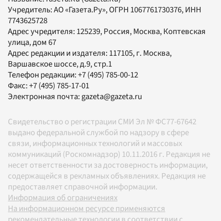
Учредитель:
АО «Газета.Ру»
, ОГРН 1067761730376, ИНН
7743625728
Адрес учредителя: 125239, Россия, Москва, Коптевская
улица, дом 67
Адрес редакции и издателя:
117105
, г.
Москва
,
Варшавское шоссе, д.9, стр.1
Телефон редакции:
+7 (495) 785-00-12
Факс:
+7 (495) 785-17-01
Электронная почта:
gazeta@gazeta.ru
Свидетельство о регистрации СМИ Эл № ФС77-67642
выдано федеральной службой по надзору в сфере
связи, информационных технологий и массовых
коммуникаций (Роскомнадзор) 10.11.2016 г. Редакция не
несет ответственности за достоверность информации,
содержащейся в рекламных объявлениях. Редакция не
предоставляет справочной информации.
Информация об ограничениях
На информационном ресурсе применяются
рекомендательные технологии в соответствии с