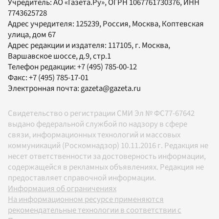
Учредитель:
АО «Газета.Ру»
, ОГРН 1067761730376, ИНН
7743625728
Адрес учредителя: 125239, Россия, Москва, Коптевская
улица, дом 67
Адрес редакции и издателя:
117105
, г.
Москва
,
Варшавское шоссе, д.9, стр.1
Телефон редакции:
+7 (495) 785-00-12
Факс:
+7 (495) 785-17-01
Электронная почта:
gazeta@gazeta.ru
Свидетельство о регистрации СМИ Эл № ФС77-67642
выдано федеральной службой по надзору в сфере
связи, информационных технологий и массовых
коммуникаций (Роскомнадзор) 10.11.2016 г. Редакция не
несет ответственности за достоверность информации,
содержащейся в рекламных объявлениях. Редакция не
предоставляет справочной информации.
Информация об ограничениях
На информационном ресурсе применяются
рекомендательные технологии в соответствии с