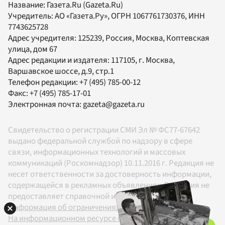
Название:
Газета.Ru
(Gazeta.Ru)
Учредитель:
АО «Газета.Ру»
, ОГРН 1067761730376, ИНН
7743625728
Адрес учредителя: 125239, Россия, Москва, Коптевская
улица, дом 67
Адрес редакции и издателя:
117105
, г.
Москва
,
Варшавское шоссе, д.9, стр.1
Телефон редакции:
+7 (495) 785-00-12
Факс:
+7 (495) 785-17-01
Электронная почта:
gazeta@gazeta.ru
Свидетельство о регистрации СМИ Эл № ФС77-67642
выдано федеральной службой по надзору в сфере
связи, информационных технологий и массовых
коммуникаций (Роскомнадзор) 10.11.2016 г. Редакция не
несет ответственности за достоверность информации,
содержащейся в рекламных объявлениях. Редакция не
предоставляет справочной информации.
Информация об ограничениях
На информационном ресурсе применяются