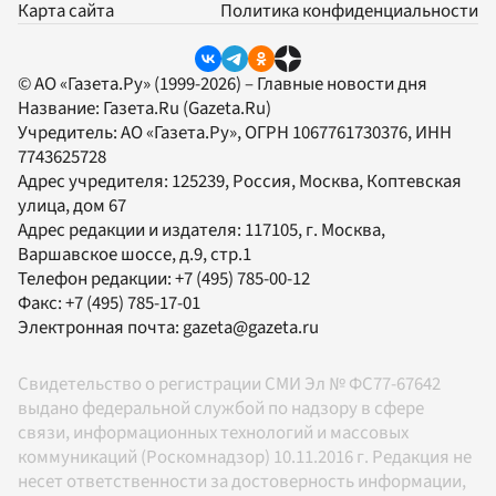
Карта сайта
Политика конфиденциальности
© АО «Газета.Ру» (1999-2026) – Главные новости дня
Название:
Газета.Ru
(Gazeta.Ru)
Учредитель:
АО «Газета.Ру»
, ОГРН 1067761730376, ИНН
7743625728
Адрес учредителя: 125239, Россия, Москва, Коптевская
улица, дом 67
Адрес редакции и издателя:
117105
, г.
Москва
,
Варшавское шоссе, д.9, стр.1
Телефон редакции:
+7 (495) 785-00-12
Факс:
+7 (495) 785-17-01
Электронная почта:
gazeta@gazeta.ru
Свидетельство о регистрации СМИ Эл № ФС77-67642
выдано федеральной службой по надзору в сфере
связи, информационных технологий и массовых
коммуникаций (Роскомнадзор) 10.11.2016 г. Редакция не
несет ответственности за достоверность информации,