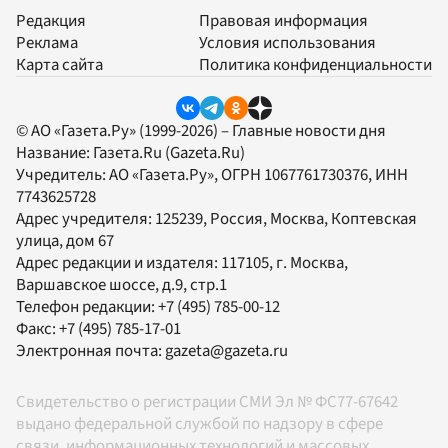
Редакция
Правовая информация
Реклама
Условия использования
Карта сайта
Политика конфиденциальности
© АО «Газета.Ру» (1999-2026) – Главные новости дня
Название:
Газета.Ru
(Gazeta.Ru)
Учредитель:
АО «Газета.Ру»
, ОГРН 1067761730376, ИНН
7743625728
Адрес учредителя: 125239, Россия, Москва, Коптевская
улица, дом 67
Адрес редакции и издателя:
117105
, г.
Москва
,
Варшавское шоссе, д.9, стр.1
Телефон редакции:
+7 (495) 785-00-12
Факс:
+7 (495) 785-17-01
Электронная почта:
gazeta@gazeta.ru
Свидетельство о регистрации СМИ Эл № ФС77-67642
выдано федеральной службой по надзору в сфере
связи, информационных технологий и массовых