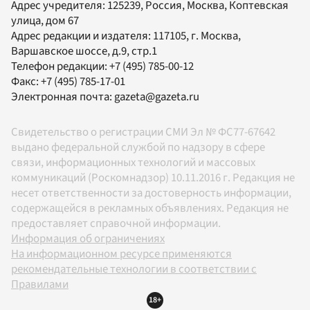
Адрес учредителя: 125239, Россия, Москва, Коптевская
улица, дом 67
Адрес редакции и издателя:
117105
, г.
Москва
,
Варшавское шоссе, д.9, стр.1
Телефон редакции:
+7 (495) 785-00-12
Факс:
+7 (495) 785-17-01
Электронная почта:
gazeta@gazeta.ru
Свидетельство о регистрации СМИ Эл № ФС77-67642
выдано федеральной службой по надзору в сфере
связи, информационных технологий и массовых
коммуникаций (Роскомнадзор) 10.11.2016 г. Редакция не
несет ответственности за достоверность информации,
содержащейся в рекламных объявлениях. Редакция не
предоставляет справочной информации.
Информация об ограничениях
На информационном ресурсе применяются
рекомендательные технологии в соответствии с
Правилами
18+