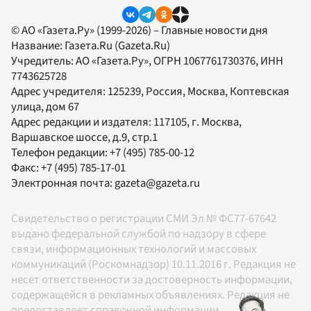
© АО «Газета.Ру» (1999-2026) – Главные новости дня
Название:
Газета.Ru
(Gazeta.Ru)
Учредитель:
АО «Газета.Ру»
, ОГРН 1067761730376, ИНН
7743625728
Адрес учредителя: 125239, Россия, Москва, Коптевская
улица, дом 67
Адрес редакции и издателя:
117105
, г.
Москва
,
Варшавское шоссе, д.9, стр.1
Телефон редакции:
+7 (495) 785-00-12
Факс:
+7 (495) 785-17-01
Электронная почта:
gazeta@gazeta.ru
Свидетельство о регистрации СМИ Эл № ФС77-67642
выдано федеральной службой по надзору в сфере
связи, информационных технологий и массовых
коммуникаций (Роскомнадзор) 10.11.2016 г. Редакция не
несет ответственности за достоверность информации,
содержащейся в рекламных объявлениях. Редакция не
предоставляет справочной информации.