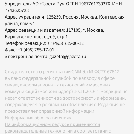
Учредитель:
АО «Газета.Ру»
, ОГРН 1067761730376, ИНН
7743625728
Адрес учредителя: 125239, Россия, Москва, Коптевская
улица, дом 67
Адрес редакции и издателя:
117105
, г.
Москва
,
Варшавское шоссе, д.9, стр.1
Телефон редакции:
+7 (495) 785-00-12
Факс:
+7 (495) 785-17-01
Электронная почта:
gazeta@gazeta.ru
Свидетельство о регистрации СМИ Эл № ФС77-67642
выдано федеральной службой по надзору в сфере
связи, информационных технологий и массовых
коммуникаций (Роскомнадзор) 10.11.2016 г. Редакция не
несет ответственности за достоверность информации,
содержащейся в рекламных объявлениях. Редакция не
предоставляет справочной информации.
Информация об ограничениях
На информационном ресурсе применяются
рекомендательные технологии в соответствии с