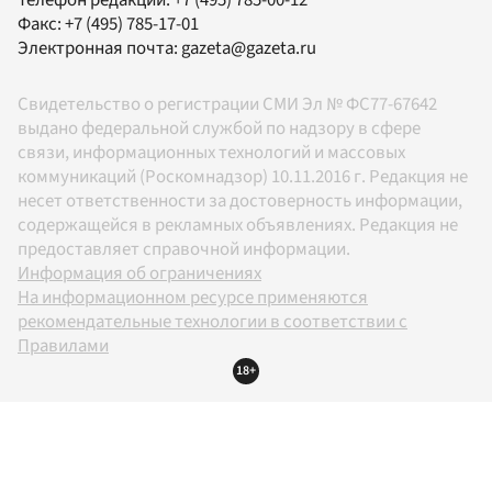
Факс:
+7 (495) 785-17-01
Электронная почта:
gazeta@gazeta.ru
Свидетельство о регистрации СМИ Эл № ФС77-67642
выдано федеральной службой по надзору в сфере
связи, информационных технологий и массовых
коммуникаций (Роскомнадзор) 10.11.2016 г. Редакция не
несет ответственности за достоверность информации,
содержащейся в рекламных объявлениях. Редакция не
предоставляет справочной информации.
Информация об ограничениях
На информационном ресурсе применяются
рекомендательные технологии в соответствии с
Правилами
18+