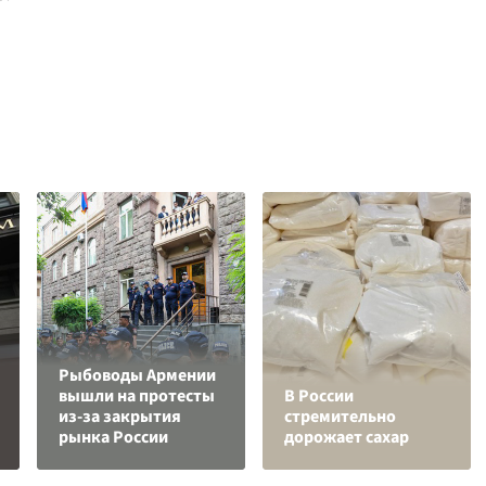
Рыбоводы Армении
вышли на протесты
В России
из-за закрытия
стремительно
рынка России
дорожает сахар