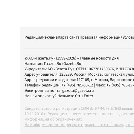
Редакция
Реклама
Карта сайта
Правовая информация
Услов
© АО «Газета.Ру» (1999-2026) – Главные новости дня
Название:
Газета.Ru
(Gazeta.Ru)
Учредитель:
АО «Газета.Ру»
, ОГРН 1067761730376, ИНН 7743
Адрес учредителя: 125239, Россия, Москва, Коптевская улиц
Адрес редакции и издателя:
117105
, г.
Москва
,
Варшавское шо
Телефон редакции:
+7 (495) 785-00-12
| Факс:
+7 (495) 785-17
Электронная почта:
gazeta@gazeta.ru
Нашли опечатку? Нажмите Ctrl+Enter
Свидетельство о регистрации СМИ Эл № ФС77-67642 выда
10.11.2016 г. Редакция не несет ответственности за дос
Информация об ограничениях
На информационном ресурсе применяются рекомендатель