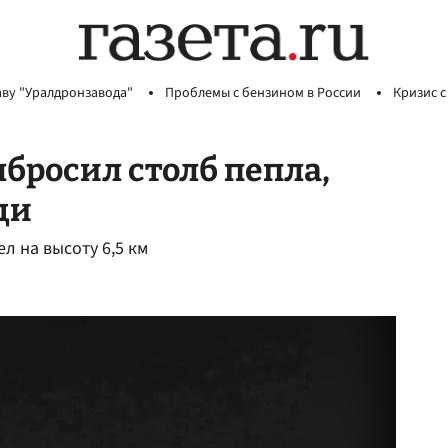
аву "Уралдронзавода"
Проблемы с бензином в России
Кризис с
бросил столб пепла,
ди
л на высоту 6,5 км