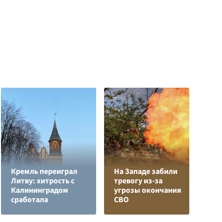
Кремль переиграл
На Западе забили
Литву: хитрость с
тревогу из-за
В
Калининградом
угрозы окончания
р
сработала
СВО
п