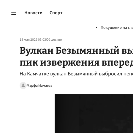
Новости
Спорт
Покушение на гл
18 мая 2026 03:03
Общество
Вулкан Безымянный вы
пик извержения впере
На Камчатке вулкан Безымянный выбросил пепе
Марфа Мамаева