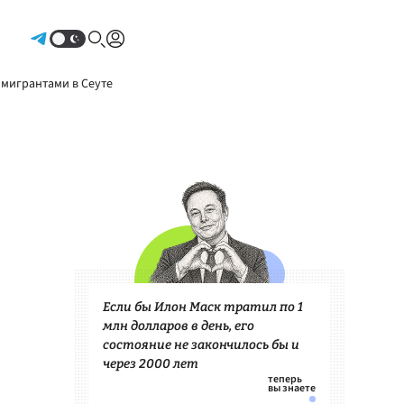
Авторизоваться
 мигрантами в Сеуте
Если бы Илон Маск тратил по 1
млн долларов в день, его
состояние не закончилось бы и
через 2000 лет