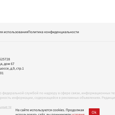
ия использования
Политика конфиденциальности
625728
а, дом 67
ссе, д.9, стр.1
-01
но федеральной службой по надзору в сфере связи, информационных т
товерность информации, содержащейся в рекламных объявлениях. Редак
ные технологии в соответствии с Правилами
На сайте используются cookies. Продолжая
Ok
использовать сайт, вы принимаете
условия