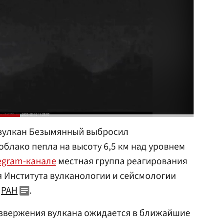
вулкан Безымянный выбросил
блако пепла на высоту 6,5 км над уровнем
egram-канале
местная группа реагирования
 Института вулканологии и сейсмологии
я
РАН
.
 извержения вулкана ожидается в ближайшие