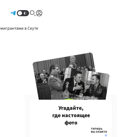
Авторизоваться
 мигрантами в Сеуте
Угадайте,
где настоящее
фото