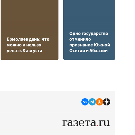
Одно государство
К
Ермолаев день: что
отменило
Л
можно и нельзя
признание Южной
К
делать 8 августа
Осетии и Абхазии
с