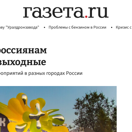
аву "Уралдронзавода"
Проблемы с бензином в России
Кризис с
россиянам
 выходные
оприятий в разных городах России