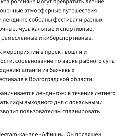
екта россияне могут превратить летние
ноценные атмосферные путешествия
а лендинге собраны фестивали разных
очные, музыкальные и спортивные,
, ремесленные и киберспортивные.
х мероприятий в проект вошли и
ности, соревнование по варке рыбного супа
подняию штанги из бахчевых
стивале в Волгоградской области.
раничивается лендингом: в течение летнего
ать гиды выходного дня с локальными
озволит пользователям спланировать
elegram-канале «Афиши». Он посвящен