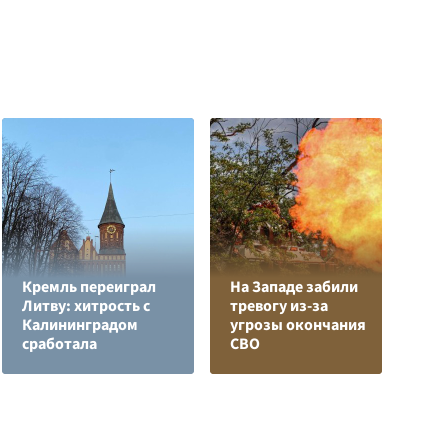
Кремль переиграл
На Западе забили
Литву: хитрость с
тревогу из-за
В
Калининградом
угрозы окончания
с
сработала
СВО
д