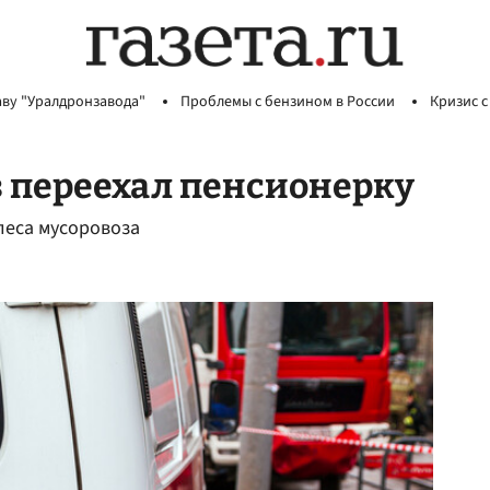
аву "Уралдронзавода"
Проблемы с бензином в России
Кризис с
з переехал пенсионерку
олеса мусоровоза