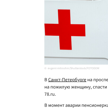
evgenii mitroshin/Shutterstock/FOTODOM
В
Санкт-Петербурге
на проспе
на пожилую женщину, спасти
78.ru.
В момент аварии пенсионерка