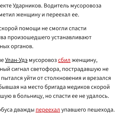
екте Ударников. Водитель мусоровоза
аметил женщину и переехал ее.
скорой помощи не смогли спасти
тва произошедшего устанавливают
ных органов.
не
Улан-Удэ
мусоровоз
сбил
женщину,
сный сигнал светофора, пострадавшую не
 пытался уйти от столкновения и врезался
бывшая на место бригада медиков скорой
ую в больницу, но спасти ее не удалось.
тобуса дважды
переехал
упавшего пешехода.