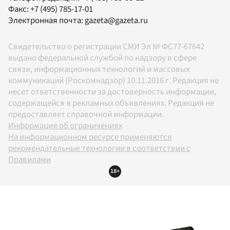
Факс:
+7 (495) 785-17-01
Электронная почта:
gazeta@gazeta.ru
Свидетельство о регистрации СМИ Эл № ФС77-67642
выдано федеральной службой по надзору в сфере
связи, информационных технологий и массовых
коммуникаций (Роскомнадзор) 10.11.2016 г. Редакция не
несет ответственности за достоверность информации,
содержащейся в рекламных объявлениях. Редакция не
предоставляет справочной информации.
Информация об ограничениях
На информационном ресурсе применяются
рекомендательные технологии в соответствии с
Правилами
18+