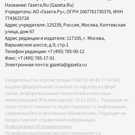
Название:
Газета.Ru
(Gazeta.Ru)
Учредитель:
АО «Газета.Ру»
, ОГРН 1067761730376, ИНН
7743625728
Адрес учредителя: 125239, Россия, Москва, Коптевская
улица, дом 67
Адрес редакции и издателя:
117105
, г.
Москва
,
Варшавское шоссе, д.9, стр.1
Телефон редакции:
+7 (495) 785-00-12
Факс:
+7 (495) 785-17-01
Электронная почта:
gazeta@gazeta.ru
Свидетельство о регистрации СМИ Эл № ФС77-67642
выдано федеральной службой по надзору в сфере
связи, информационных технологий и массовых
коммуникаций (Роскомнадзор) 10.11.2016 г. Редакция не
несет ответственности за достоверность информации,
содержащейся в рекламных объявлениях. Редакция не
предоставляет справочной информации.
Информация об ограничениях
На информационном ресурсе применяются