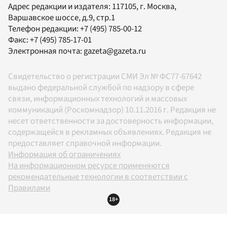
Адрес редакции и издателя:
117105
, г.
Москва
,
Варшавское шоссе, д.9, стр.1
Телефон редакции:
+7 (495) 785-00-12
Факс:
+7 (495) 785-17-01
Электронная почта:
gazeta@gazeta.ru
Свидетельство о регистрации СМИ Эл № ФС77-67642
выдано федеральной службой по надзору в сфере
связи, информационных технологий и массовых
коммуникаций (Роскомнадзор) 10.11.2016 г. Редакция не
несет ответственности за достоверность информации,
содержащейся в рекламных объявлениях. Редакция не
предоставляет справочной информации.
Информация об ограничениях
На информационном ресурсе применяются
рекомендательные технологии в соответствии с
Правилами
18+