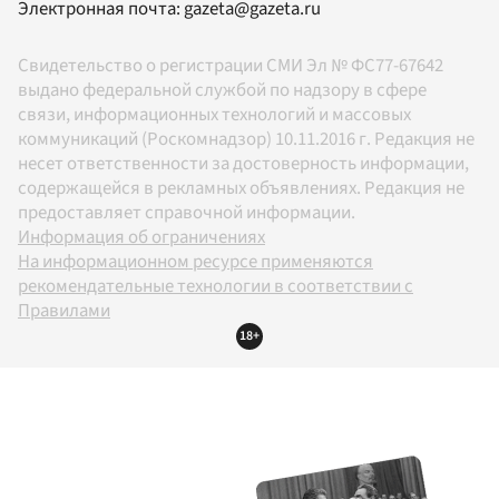
Электронная почта:
gazeta@gazeta.ru
Свидетельство о регистрации СМИ Эл № ФС77-67642
выдано федеральной службой по надзору в сфере
связи, информационных технологий и массовых
коммуникаций (Роскомнадзор) 10.11.2016 г. Редакция не
несет ответственности за достоверность информации,
содержащейся в рекламных объявлениях. Редакция не
предоставляет справочной информации.
Информация об ограничениях
На информационном ресурсе применяются
рекомендательные технологии в соответствии с
Правилами
18+