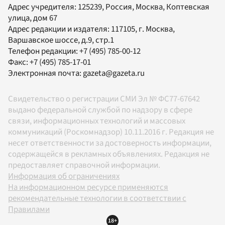
Адрес учредителя: 125239, Россия, Москва, Коптевская
улица, дом 67
Адрес редакции и издателя:
117105
, г.
Москва
,
Варшавское шоссе, д.9, стр.1
Телефон редакции:
+7 (495) 785-00-12
Факс:
+7 (495) 785-17-01
Электронная почта:
gazeta@gazeta.ru
Свидетельство о регистрации СМИ Эл № ФС77-67642
выдано федеральной службой по надзору в сфере
связи, информационных технологий и массовых
коммуникаций (Роскомнадзор) 10.11.2016 г. Редакция не
несет ответственности за достоверность информации,
содержащейся в рекламных объявлениях. Редакция не
предоставляет справочной информации.
Информация об ограничениях
На информационном ресурсе применяются
рекомендательные технологии в соответствии с
Правилами
18+