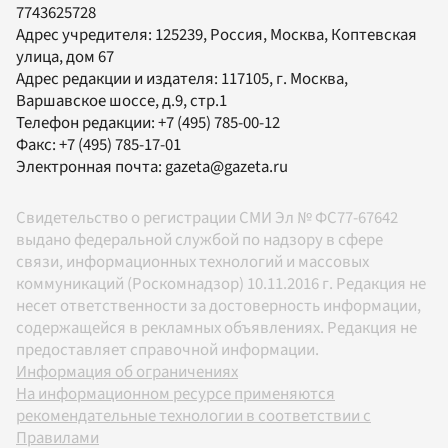
7743625728
Адрес учредителя: 125239, Россия, Москва, Коптевская
улица, дом 67
Адрес редакции и издателя:
117105
, г.
Москва
,
Варшавское шоссе, д.9, стр.1
Телефон редакции:
+7 (495) 785-00-12
Факс:
+7 (495) 785-17-01
Электронная почта:
gazeta@gazeta.ru
Свидетельство о регистрации СМИ Эл № ФС77-67642
выдано федеральной службой по надзору в сфере
связи, информационных технологий и массовых
коммуникаций (Роскомнадзор) 10.11.2016 г. Редакция не
несет ответственности за достоверность информации,
содержащейся в рекламных объявлениях. Редакция не
предоставляет справочной информации.
Информация об ограничениях
На информационном ресурсе применяются
рекомендательные технологии в соответствии с
Правилами