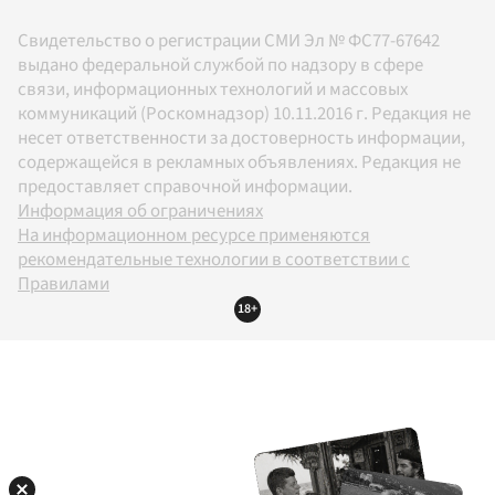
Свидетельство о регистрации СМИ Эл № ФС77-67642
выдано федеральной службой по надзору в сфере
связи, информационных технологий и массовых
коммуникаций (Роскомнадзор) 10.11.2016 г. Редакция не
несет ответственности за достоверность информации,
содержащейся в рекламных объявлениях. Редакция не
предоставляет справочной информации.
Информация об ограничениях
На информационном ресурсе применяются
рекомендательные технологии в соответствии с
Правилами
18+