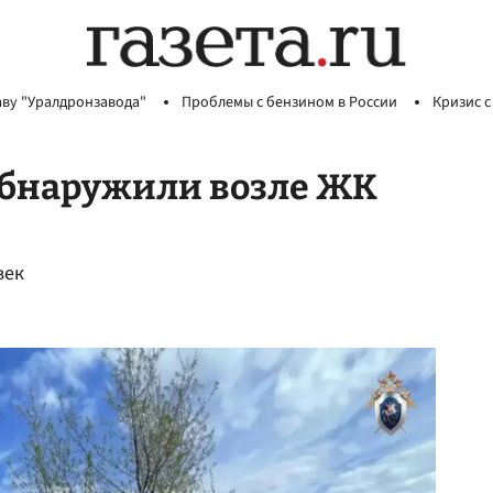
аву "Уралдронзавода"
Проблемы с бензином в России
Кризис с
обнаружили возле ЖК
век