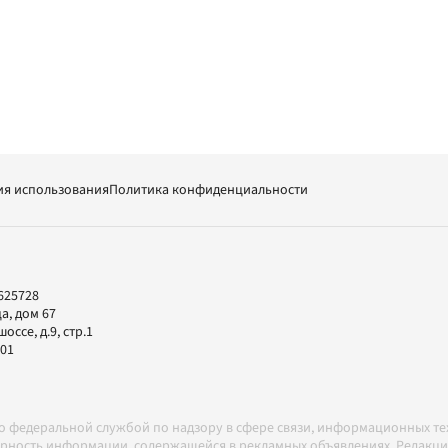
ия использования
Политика конфиденциальности
625728
а, дом 67
ссе, д.9, стр.1
-01
но федеральной службой по надзору в сфере связи, информационных т
товерность информации, содержащейся в рекламных объявлениях. Редак