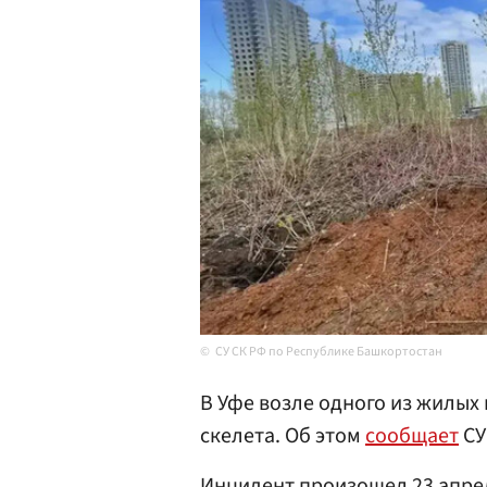
СУ СК РФ по Республике Башкортостан
В Уфе возле одного из жилых
скелета. Об этом
сообщает
СУ
Инцидент произошел 23 апрел