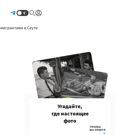
Авторизоваться
 мигрантами в Сеуте
Угадайте,
где настоящее
фото