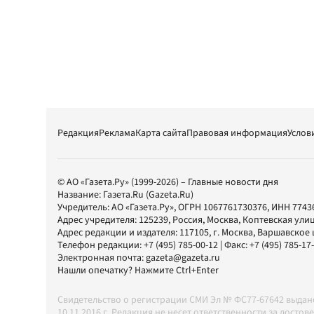
Редакция
Реклама
Карта сайта
Правовая информация
Услов
© АО «Газета.Ру» (1999-2026) – Главные новости дня
Название:
Газета.Ru
(Gazeta.Ru)
Учредитель:
АО «Газета.Ру»
, ОГРН 1067761730376, ИНН 7743
Адрес учредителя: 125239, Россия, Москва, Коптевская улиц
Адрес редакции и издателя:
117105
, г.
Москва
,
Варшавское шо
Телефон редакции:
+7 (495) 785-00-12
| Факс:
+7 (495) 785-17
Электронная почта:
gazeta@gazeta.ru
Нашли опечатку? Нажмите Ctrl+Enter
Свидетельство о регистрации СМИ Эл № ФС77-67642 выда
10.11.2016 г. Редакция не несет ответственности за дос