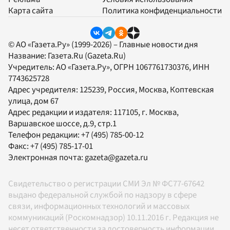
Карта сайта
Политика конфиденциальности
© АО «Газета.Ру» (1999-2026) – Главные новости дня
Название:
Газета.Ru
(Gazeta.Ru)
Учредитель:
АО «Газета.Ру»
, ОГРН 1067761730376, ИНН
7743625728
Адрес учредителя: 125239, Россия, Москва, Коптевская
улица, дом 67
Адрес редакции и издателя:
117105
, г.
Москва
,
Варшавское шоссе, д.9, стр.1
Телефон редакции:
+7 (495) 785-00-12
Факс:
+7 (495) 785-17-01
Электронная почта:
gazeta@gazeta.ru
Свидетельство о регистрации СМИ Эл № ФС77-67642
выдано федеральной службой по надзору в сфере
связи, информационных технологий и массовых
коммуникаций (Роскомнадзор) 10.11.2016 г. Редакция не
несет ответственности за достоверность информации,