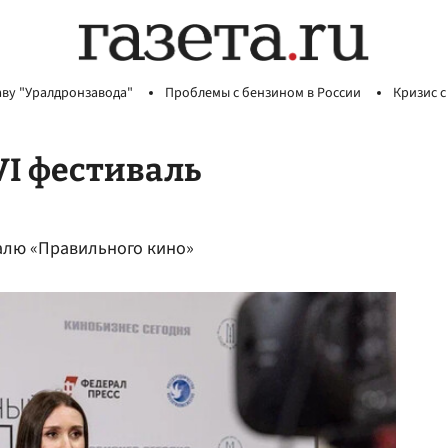
аву "Уралдронзавода"
Проблемы с бензином в России
Кризис с
VI фестиваль
алю «Правильного кино»