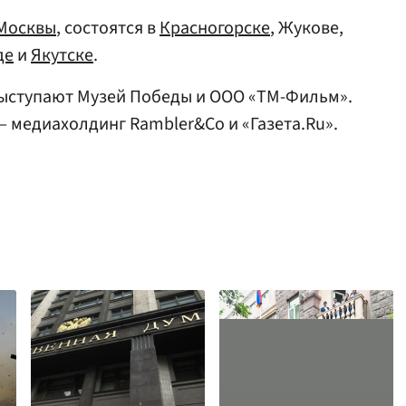
Москвы
, состоятся в
Красногорске
, Жукове,
де
и
Якутске
.
ыступают Музей Победы и ООО «ТМ-Фильм».
медиахолдинг Rambler&Co и «Газета.Ru».