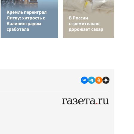
Кремль переиграл
Л
Литву: хитрость с
В России
з
Калининградом
стремительно
в
сработала
дорожает сахар
р