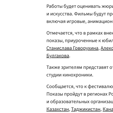
Работы будет оценивать жюри
и искусства. Фильмы будут пр
включая игровые, анимацион
Отмечается, что в рамках в
показы, приуроченные к юбил
Станислава Говорухина
,
Алек
Булгакова
.
Также зрителям представят 
студии кинохроники.
Сообщается, что к фестивалю
Показы пройдут в регионах Ро
и образовательных организац
Казахстан
,
Таджикистан
,
Кан