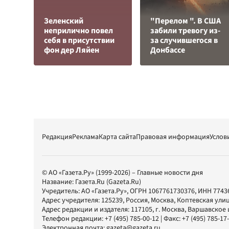
Зеленский
"Перелом ". В США
неприлично повел
забили тревогу из-
cебя в присутствии
за случившегося в
фон дер Ляйен
Донбассе
Редакция
Реклама
Карта сайта
Правовая информация
Услов
© АО «Газета.Ру» (1999-2026) – Главные новости дня
Название:
Газета.Ru
(Gazeta.Ru)
Учредитель:
АО «Газета.Ру»
, ОГРН 1067761730376, ИНН 7743
Адрес учредителя: 125239, Россия, Москва, Коптевская улиц
Адрес редакции и издателя:
117105
, г.
Москва
,
Варшавское шо
Телефон редакции:
+7 (495) 785-00-12
| Факс:
+7 (495) 785-17
Электронная почта:
gazeta@gazeta.ru