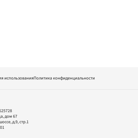
ия использования
Политика конфиденциальности
625728
а, дом 67
ссе, д.9, стр.1
-01