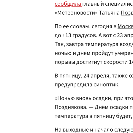
сообщила
главный специали
«Метеоновости» Татьяна
Поз
По ее словам, сегодня в
Моск
до +13 градусов. А вот с 23 
Так, завтра температура воз
ночью и днем пройдут умерен
порывы достигнут скорости 14
В пятницу, 24 апреля, также 
предупредила синоптик.
«Ночью вновь осадки, при эт
Позднякова. — Днём осадки п
температура в пятницу будет, 
На выходные и начало следу