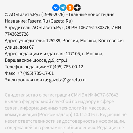
© АО «Газета.Ру» (1999-2026) – Главные новости дня
Название:
Газета.Ru
(Gazeta.Ru)
Учредитель:
АО «Газета.Ру»
, ОГРН 1067761730376, ИНН
7743625728
Адрес учредителя: 125239, Россия, Москва, Коптевская
улица, дом 67
Адрес редакции и издателя:
117105
, г.
Москва
,
Варшавское шоссе, д.9, стр.1
Телефон редакции:
+7 (495) 785-00-12
Факс:
+7 (495) 785-17-01
Электронная почта:
gazeta@gazeta.ru
Свидетельство о регистрации СМИ Эл № ФС77-67642
выдано федеральной службой по надзору в сфере
связи, информационных технологий и массовых
коммуникаций (Роскомнадзор) 10.11.2016 г. Редакция не
несет ответственности за достоверность информации,
содержащейся в рекламных объявлениях. Редакция не