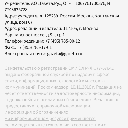
Учредитель:
АО «Газета.Ру»
, ОГРН 1067761730376, ИНН
7743625728
Адрес учредителя: 125239, Россия, Москва, Коптевская
улица, дом 67
Адрес редакции и издателя:
117105
, г.
Москва
,
Варшавское шоссе, д.9, стр.1
Телефон редакции:
+7 (495) 785-00-12
Факс:
+7 (495) 785-17-01
Электронная почта:
gazeta@gazeta.ru
Свидетельство о регистрации СМИ Эл № ФС77-67642
выдано федеральной службой по надзору в сфере
связи, информационных технологий и массовых
коммуникаций (Роскомнадзор) 10.11.2016 г. Редакция не
несет ответственности за достоверность информации,
содержащейся в рекламных объявлениях. Редакция не
предоставляет справочной информации.
Информация об ограничениях
На информационном ресурсе применяются
рекомендательные технологии в соответствии с