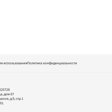
ия использования
Политика конфиденциальности
625728
а, дом 67
ссе, д.9, стр.1
-01