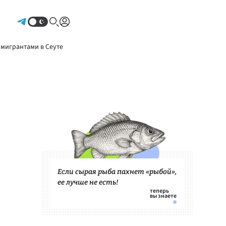
Авторизоваться
 мигрантами в Сеуте
Если сырая рыба пахнет «рыбой»,
ее лучше не есть!