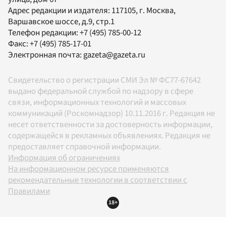
Адрес редакции и издателя:
117105
, г.
Москва
,
Варшавское шоссе, д.9, стр.1
Телефон редакции:
+7 (495) 785-00-12
Факс:
+7 (495) 785-17-01
Электронная почта:
gazeta@gazeta.ru
Свидетельство о регистрации СМИ Эл № ФС77-67642
выдано федеральной службой по надзору в сфере
связи, информационных технологий и массовых
коммуникаций (Роскомнадзор) 10.11.2016 г. Редакция не
несет ответственности за достоверность информации,
содержащейся в рекламных объявлениях. Редакция не
предоставляет справочной информации.
Информация об ограничениях
На информационном ресурсе применяются
рекомендательные технологии в соответствии с
Правилами
18+