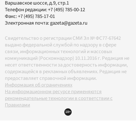
Варшавское шоссе, д.9, стр.1
Телефон редакции:
+7 (495) 785-00-12
Факс:
+7 (495) 785-17-01
Электронная почта:
gazeta@gazeta.ru
Свидетельство о регистрации СМИ Эл № ФС77-67642
выдано федеральной службой по надзору в сфере
связи, информационных технологий и массовых
коммуникаций (Роскомнадзор) 10.11.2016 г. Редакция не
несет ответственности за достоверность информации,
содержащейся в рекламных объявлениях. Редакция не
предоставляет справочной информации.
Информация об ограничениях
На информационном ресурсе применяются
рекомендательные технологии в соответствии с
Правилами
18+