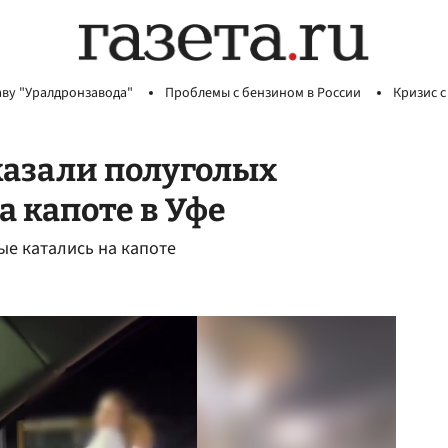
аву "Уралдронзавода"
Проблемы с бензином в России
Кризис с
казали полуголых
а капоте в Уфе
ые катались на капоте