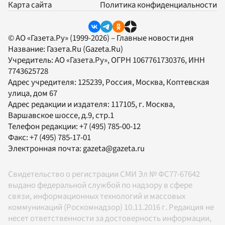
Карта сайта
Политика конфиденциальности
© АО «Газета.Ру» (1999-2026) – Главные новости дня
Название:
Газета.Ru
(Gazeta.Ru)
Учредитель:
АО «Газета.Ру»
, ОГРН 1067761730376, ИНН
7743625728
Адрес учредителя: 125239, Россия, Москва, Коптевская
улица, дом 67
Адрес редакции и издателя:
117105
, г.
Москва
,
Варшавское шоссе, д.9, стр.1
Телефон редакции:
+7 (495) 785-00-12
Факс:
+7 (495) 785-17-01
Электронная почта:
gazeta@gazeta.ru
Свидетельство о регистрации СМИ Эл № ФС77-67642
выдано федеральной службой по надзору в сфере
связи, информационных технологий и массовых
коммуникаций (Роскомнадзор) 10.11.2016 г. Редакция не
несет ответственности за достоверность информации,