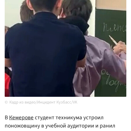
Кадр из видео/Инцидент Кузбасс/VK
В
Кемерове
студент техникума устроил
поножовщину в учебной аудитории и ранил