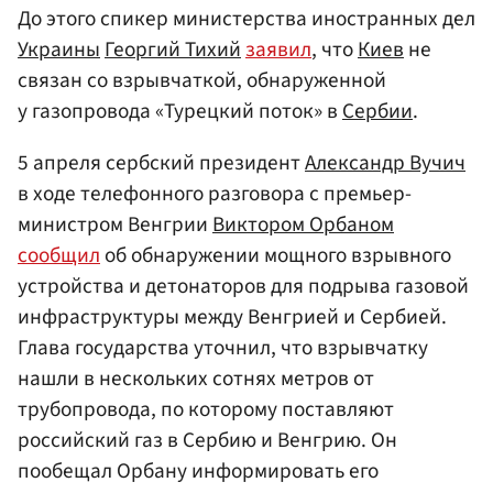
До этого спикер министерства иностранных дел
Украины
Георгий Тихий
заявил
, что
Киев
не
связан со взрывчаткой, обнаруженной
у газопровода «Турецкий поток» в
Сербии
.
5 апреля сербский президент
Александр Вучич
в ходе телефонного разговора с премьер-
министром Венгрии
Виктором Орбаном
сообщил
об обнаружении мощного взрывного
устройства и детонаторов для подрыва газовой
инфраструктуры между Венгрией и Сербией.
Глава государства уточнил, что взрывчатку
нашли в нескольких сотнях метров от
трубопровода, по которому поставляют
российский газ в Сербию и Венгрию. Он
пообещал Орбану информировать его