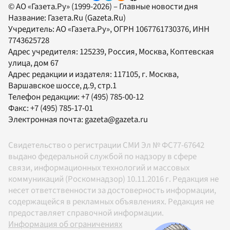
© АО «Газета.Ру» (1999-2026) – Главные новости дня
Название:
Газета.Ru
(Gazeta.Ru)
Учредитель:
АО «Газета.Ру»
, ОГРН 1067761730376, ИНН
7743625728
Адрес учредителя: 125239, Россия, Москва, Коптевская
улица, дом 67
Адрес редакции и издателя:
117105
, г.
Москва
,
Варшавское шоссе, д.9, стр.1
Телефон редакции:
+7 (495) 785-00-12
Факс:
+7 (495) 785-17-01
Электронная почта:
gazeta@gazeta.ru
Свидетельство о регистрации СМИ Эл № ФС77-67642
выдано федеральной службой по надзору в сфере
связи, информационных технологий и массовых
коммуникаций (Роскомнадзор) 10.11.2016 г. Редакция не
несет ответственности за достоверность информации,
содержащейся в рекламных объявлениях. Редакция не
предоставляет справочной информации.
Информация об ограничениях