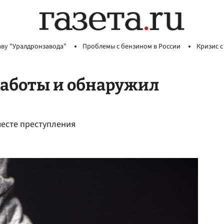
аву "Уралдронзавода"
Проблемы с бензином в России
Кризис с
работы и обнаружил
месте преступления