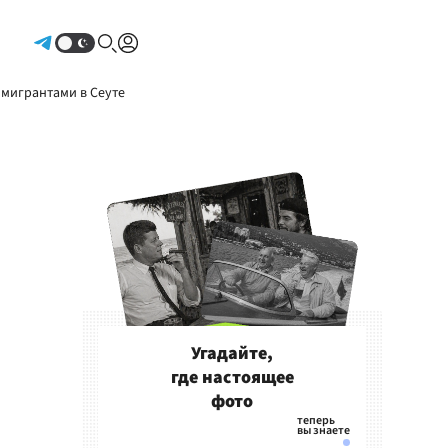
Авторизоваться
 мигрантами в Сеуте
Угадайте,
где настоящее
фото