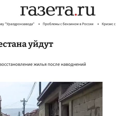
аву "Уралдронзавода"
Проблемы с бензином в России
Кризис с
естана уйдут
а восстановление жилья после наводнений