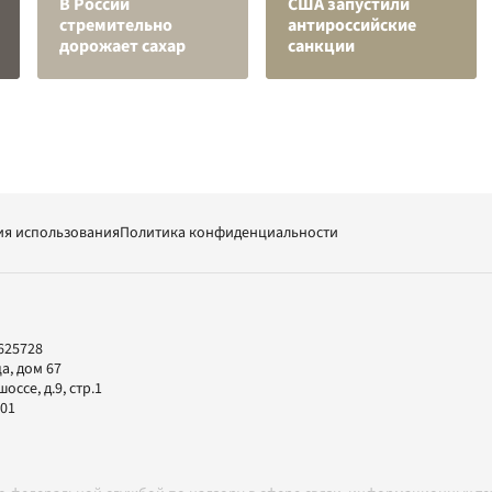
В России
США запустили
стремительно
антироссийские
дорожает сахар
санкции
ия использования
Политика конфиденциальности
625728
а, дом 67
ссе, д.9, стр.1
-01