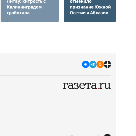
Литву: хитрость с
отменило
Калининградом
признание Южной
П
сработала
Осетии и Абхазии
с