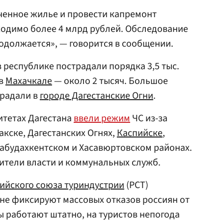
ченное жилье и провести капремонт
ходимо более 4 млрд рублей. Обследование
одолжается», — говорится в сообщении.
 республике пострадали порядка 3,5 тыс.
 в
Махачкале
— около 2 тысяч. Большое
традали в
городе Дагестанские Огни
.
итетах Дагестана
ввели режим
ЧС из-за
акске, Дагестанских Огнях,
Каспийске
,
рабудахкентском и Хасавюртовском районах.
ители власти и коммунальных служб.
ийского союза туриндустрии
(РСТ)
 не фиксируют массовых отказов россиян от
ы работают штатно, на туристов непогода