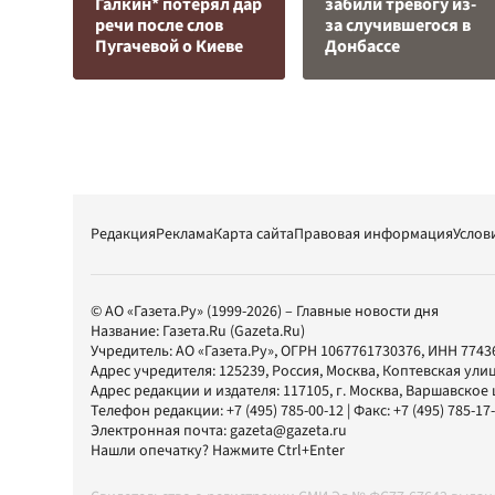
Галкин* потерял дар
забили тревогу из-
речи после слов
за случившегося в
Пугачевой о Киеве
Донбассе
Редакция
Реклама
Карта сайта
Правовая информация
Услов
© АО «Газета.Ру» (1999-2026) – Главные новости дня
Название:
Газета.Ru
(Gazeta.Ru)
Учредитель:
АО «Газета.Ру»
, ОГРН 1067761730376, ИНН 7743
Адрес учредителя: 125239, Россия, Москва, Коптевская улиц
Адрес редакции и издателя:
117105
, г.
Москва
,
Варшавское шо
Телефон редакции:
+7 (495) 785-00-12
| Факс:
+7 (495) 785-17
Электронная почта:
gazeta@gazeta.ru
Нашли опечатку? Нажмите Ctrl+Enter