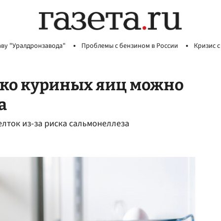
аву "Уралдронзавода"
Проблемы с бензином в России
Кризис с
ько куриных яиц можно
а
елток из-за риска сальмонеллеза