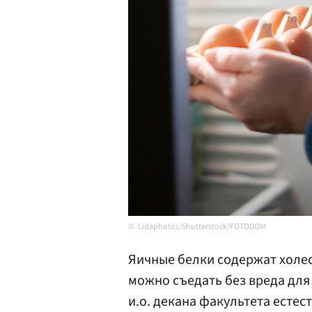
Lidaphotos/Shutterstock/FOTODOM
Яичные белки содержат холес
можно съедать без вреда для 
и.о. декана факультета естес