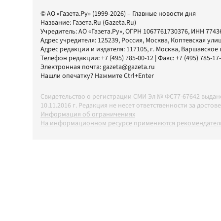
© АО «Газета.Ру» (1999-2026) – Главные новости дня
Название:
Газета.Ru
(Gazeta.Ru)
Учредитель:
АО «Газета.Ру»
, ОГРН 1067761730376, ИНН 7743
Адрес учредителя: 125239, Россия, Москва, Коптевская улиц
Адрес редакции и издателя:
117105
, г.
Москва
,
Варшавское шо
Телефон редакции:
+7 (495) 785-00-12
| Факс:
+7 (495) 785-17
Электронная почта:
gazeta@gazeta.ru
Нашли опечатку? Нажмите Ctrl+Enter
Свидетельство о регистрации СМИ Эл № ФС77-67642 выда
10.11.2016 г. Редакция не несет ответственности за дос
Информация об ограничениях
На информационном ресурсе применяются рекомендатель