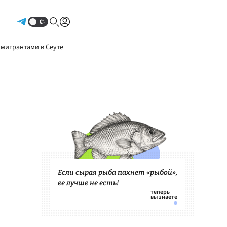
Авторизоваться
 мигрантами в Сеуте
Если сырая рыба пахнет «рыбой»,
ее лучше не есть!