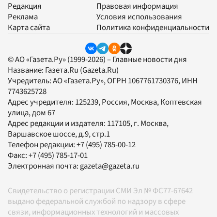
Редакция
Правовая информация
Реклама
Условия использования
Карта сайта
Политика конфиденциальности
© АО «Газета.Ру» (1999-2026) – Главные новости дня
Название:
Газета.Ru
(Gazeta.Ru)
Учредитель:
АО «Газета.Ру»
, ОГРН 1067761730376, ИНН
7743625728
Адрес учредителя: 125239, Россия, Москва, Коптевская
улица, дом 67
Адрес редакции и издателя:
117105
, г.
Москва
,
Варшавское шоссе, д.9, стр.1
Телефон редакции:
+7 (495) 785-00-12
Факс:
+7 (495) 785-17-01
Электронная почта:
gazeta@gazeta.ru
Свидетельство о регистрации СМИ Эл № ФС77-67642
выдано федеральной службой по надзору в сфере
связи, информационных технологий и массовых