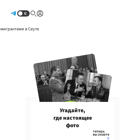
Авторизоваться
 мигрантами в Сеуте
Угадайте,
где настоящее
фото