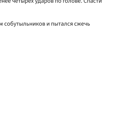
енее четырех ударов по голове. Спасти
 собутыльников и пытался сжечь