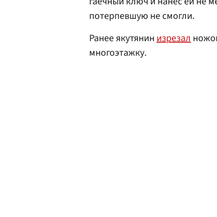
гаечный ключ и нанес ей не м
потерпевшую не смогли.
Ранее якутянин
изрезал
ножом
многоэтажку.