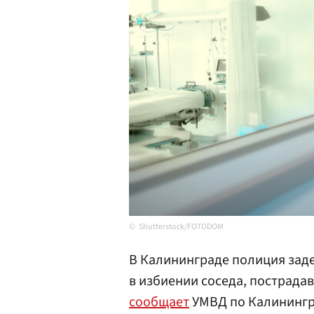
Shutterstock/FOTODOM
В Калининграде полиция зад
в избиении соседа, пострада
сообщает
УМВД по Калинингр