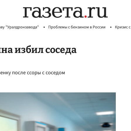
аву "Уралдронзавода"
Проблемы с бензином в России
Кризис с
на избил соседа
нку после ссоры с соседом