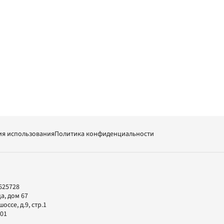
ия использования
Политика конфиденциальности
625728
а, дом 67
ссе, д.9, стр.1
-01