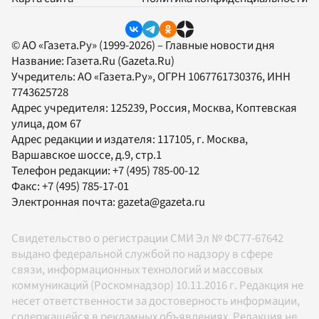
© АО «Газета.Ру» (1999-2026) – Главные новости дня
Название:
Газета.Ru
(Gazeta.Ru)
Учредитель:
АО «Газета.Ру»
, ОГРН 1067761730376, ИНН
7743625728
Адрес учредителя: 125239, Россия, Москва, Коптевская
улица, дом 67
Адрес редакции и издателя:
117105
, г.
Москва
,
Варшавское шоссе, д.9, стр.1
Телефон редакции:
+7 (495) 785-00-12
Факс:
+7 (495) 785-17-01
Электронная почта:
gazeta@gazeta.ru
Свидетельство о регистрации СМИ Эл № ФС77-67642
выдано федеральной службой по надзору в сфере
связи, информационных технологий и массовых
коммуникаций (Роскомнадзор) 10.11.2016 г. Редакция не
несет ответственности за достоверность информации,
содержащейся в рекламных объявлениях. Редакция не