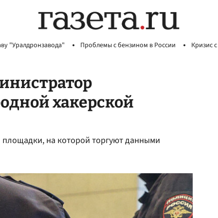
аву "Уралдронзавода"
Проблемы с бензином в России
Кризис с
министратор
одной хакерской
 площадки, на которой торгуют данными