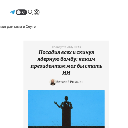
Авторизоваться
 мигрантами в Сеуте
07 августа 2026, 10:43
Посадил всех и скинул
ядерную бомбу: каким
президентом мог бы стать
ИИ
Виталий Рюмшин