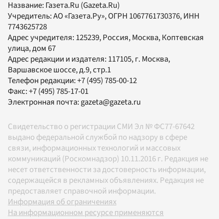
Название:
Газета.Ru
(Gazeta.Ru)
Учредитель:
АО «Газета.Ру»
, ОГРН 1067761730376, ИНН
7743625728
Адрес учредителя: 125239, Россия, Москва, Коптевская
улица, дом 67
Адрес редакции и издателя:
117105
, г.
Москва
,
Варшавское шоссе, д.9, стр.1
Телефон редакции:
+7 (495) 785-00-12
Факс:
+7 (495) 785-17-01
Электронная почта:
gazeta@gazeta.ru
Свидетельство о регистрации СМИ Эл № ФС77-67642
выдано федеральной службой по надзору в сфере
связи, информационных технологий и массовых
коммуникаций (Роскомнадзор) 10.11.2016 г. Редакция не
несет ответственности за достоверность информации,
содержащейся в рекламных объявлениях. Редакция не
предоставляет справочной информации.
Информация об ограничениях
На информационном ресурсе применяются