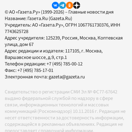
© АО «Газета.Ру» (1999-2026) – Главные новости дня
Название:
Газета.Ru
(Gazeta.Ru)
Учредитель:
АО «Газета.Ру»
, ОГРН 1067761730376, ИНН
7743625728
Адрес учредителя: 125239, Россия, Москва, Коптевская
улица, дом 67
Адрес редакции и издателя:
117105
, г.
Москва
,
Варшавское шоссе, д.9, стр.1
Телефон редакции:
+7 (495) 785-00-12
Факс:
+7 (495) 785-17-01
Электронная почта:
gazeta@gazeta.ru
Свидетельство о регистрации СМИ Эл № ФС77-67642
выдано федеральной службой по надзору в сфере
связи, информационных технологий и массовых
коммуникаций (Роскомнадзор) 10.11.2016 г. Редакция не
несет ответственности за достоверность информации,
содержащейся в рекламных объявлениях. Редакция не
предоставляет справочной информации.