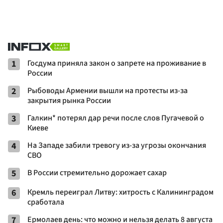
1
Госдума приняла закон о запрете на проживание в
России
2
Рыбоводы Армении вышли на протесты из-за
закрытия рынка России
3
Галкин* потерял дар речи после слов Пугачевой о
Киеве
4
На Западе забили тревогу из-за угрозы окончания
СВО
5
В России стремительно дорожает сахар
6
Кремль переиграл Литву: хитрость с Калининградом
сработала
7
Ермолаев день: что можно и нельзя делать 8 августа