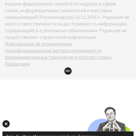
выдано федеральной службой по надзору в сфере
связи, информационных технологий и массовых
коммуникаций (Роскомнадзор) 10.11.2016 г. Редакция не
несет ответственности за достоверность информации,
содержащейся в рекламных объявлениях. Редакция не
предоставляет справочной информации.
Информация об ограничениях
На информационном ресурсе применяются
рекомендательные технологии в соответствии с
Правилами
18+