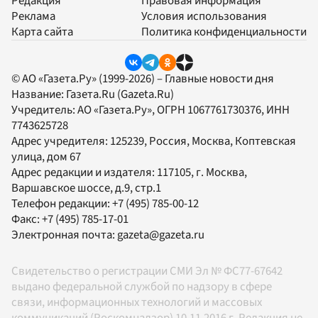
Редакция
Правовая информация
Реклама
Условия использования
Карта сайта
Политика конфиденциальности
© АО «Газета.Ру» (1999-2026) – Главные новости дня
Название:
Газета.Ru
(Gazeta.Ru)
Учредитель:
АО «Газета.Ру»
, ОГРН 1067761730376, ИНН
7743625728
Адрес учредителя: 125239, Россия, Москва, Коптевская
улица, дом 67
Адрес редакции и издателя:
117105
, г.
Москва
,
Варшавское шоссе, д.9, стр.1
Телефон редакции:
+7 (495) 785-00-12
Факс:
+7 (495) 785-17-01
Электронная почта:
gazeta@gazeta.ru
Свидетельство о регистрации СМИ Эл № ФС77-67642
выдано федеральной службой по надзору в сфере
связи, информационных технологий и массовых
коммуникаций (Роскомнадзор) 10.11.2016 г. Редакция не