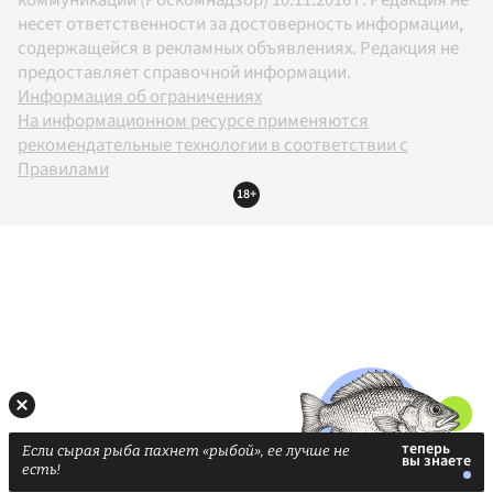
несет ответственности за достоверность информации,
содержащейся в рекламных объявлениях. Редакция не
предоставляет справочной информации.
Информация об ограничениях
На информационном ресурсе применяются
рекомендательные технологии в соответствии с
Правилами
18+
Если сырая рыба пахнет «рыбой», ее лучше не
есть!