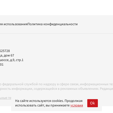
ия использования
Политика конфиденциальности
625728
а, дом 67
ссе, д.9, стр.1
-01
но федеральной службой по надзору в сфере связи, информационных т
товерность информации, содержащейся в рекламных объявлениях. Редак
ные технологии в соответствии с Правилами
На сайте используются cookies. Продолжая
Ok
использовать сайт, вы принимаете
условия