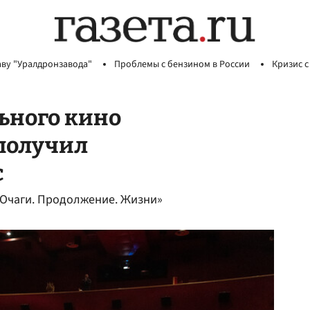
аву "Уралдронзавода"
Проблемы с бензином в России
Кризис с
ьного кино
получил
с
«Очаги. Продолжение. Жизни»