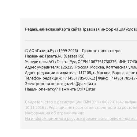
Редакция
Реклама
Карта сайта
Правовая информация
Услов
© АО «Газета.Ру» (1999-2026) – Главные новости дня
Название:
Газета.Ru
(Gazeta.Ru)
Учредитель:
АО «Газета.Ру»
, ОГРН 1067761730376, ИНН 7743
Адрес учредителя: 125239, Россия, Москва, Коптевская улиц
Адрес редакции и издателя:
117105
, г.
Москва
,
Варшавское шо
Телефон редакции:
+7 (495) 785-00-12
| Факс:
+7 (495) 785-17
Электронная почта:
gazeta@gazeta.ru
Нашли опечатку? Нажмите Ctrl+Enter
Свидетельство о регистрации СМИ Эл № ФС77-67642 выда
10.11.2016 г. Редакция не несет ответственности за дос
Информация об ограничениях
На информационном ресурсе применяются рекомендатель