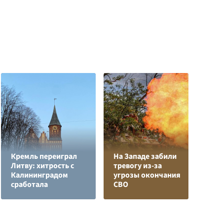
Кремль переиграл
На Западе забили
Литву: хитрость с
тревогу из-за
В
Калининградом
угрозы окончания
р
сработала
СВО
п