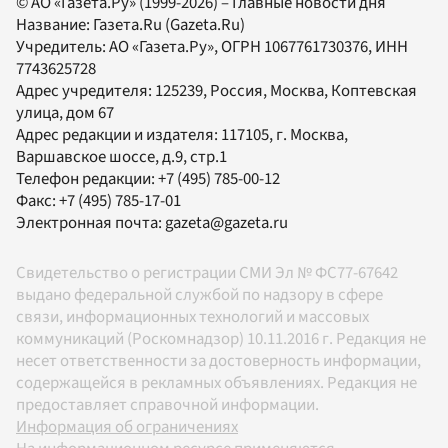
© АО «Газета.Ру» (1999-2026) – Главные новости дня
Название:
Газета.Ru
(Gazeta.Ru)
Учредитель:
АО «Газета.Ру»
, ОГРН 1067761730376, ИНН
7743625728
Адрес учредителя: 125239, Россия, Москва, Коптевская
улица, дом 67
Адрес редакции и издателя:
117105
, г.
Москва
,
Варшавское шоссе, д.9, стр.1
Телефон редакции:
+7 (495) 785-00-12
Факс:
+7 (495) 785-17-01
Электронная почта:
gazeta@gazeta.ru
Свидетельство о регистрации СМИ Эл № ФС77-67642
выдано федеральной службой по надзору в сфере
связи, информационных технологий и массовых
коммуникаций (Роскомнадзор) 10.11.2016 г. Редакция не
несет ответственности за достоверность информации,
содержащейся в рекламных объявлениях. Редакция не
предоставляет справочной информации.
Информация об ограничениях