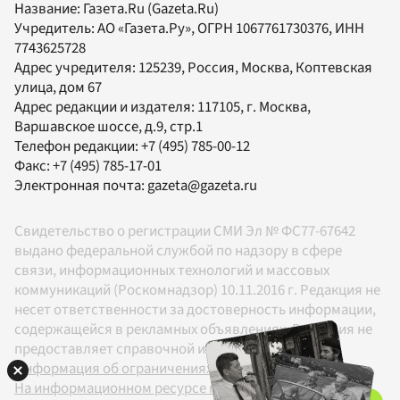
Название:
Газета.Ru
(Gazeta.Ru)
Учредитель:
АО «Газета.Ру»
, ОГРН 1067761730376, ИНН
7743625728
Адрес учредителя: 125239, Россия, Москва, Коптевская
улица, дом 67
Адрес редакции и издателя:
117105
, г.
Москва
,
Варшавское шоссе, д.9, стр.1
Телефон редакции:
+7 (495) 785-00-12
Факс:
+7 (495) 785-17-01
Электронная почта:
gazeta@gazeta.ru
Свидетельство о регистрации СМИ Эл № ФС77-67642
выдано федеральной службой по надзору в сфере
связи, информационных технологий и массовых
коммуникаций (Роскомнадзор) 10.11.2016 г. Редакция не
несет ответственности за достоверность информации,
содержащейся в рекламных объявлениях. Редакция не
предоставляет справочной информации.
Информация об ограничениях
На информационном ресурсе применяются