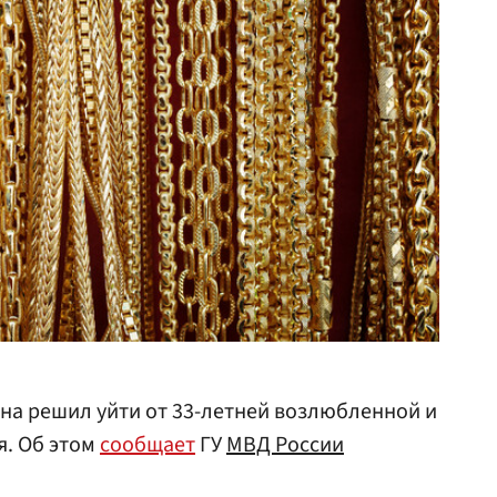
на решил уйти от 33-летней возлюбленной и
я. Об этом
сообщает
ГУ
МВД России