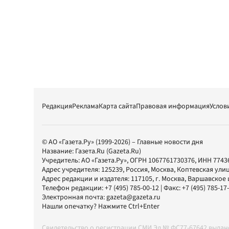
Редакция
Реклама
Карта сайта
Правовая информация
Услов
© АО «Газета.Ру» (1999-2026) – Главные новости дня
Название:
Газета.Ru
(Gazeta.Ru)
Учредитель:
АО «Газета.Ру»
, ОГРН 1067761730376, ИНН 7743
Адрес учредителя: 125239, Россия, Москва, Коптевская улиц
Адрес редакции и издателя:
117105
, г.
Москва
,
Варшавское шо
Телефон редакции:
+7 (495) 785-00-12
| Факс:
+7 (495) 785-17
Электронная почта:
gazeta@gazeta.ru
Нашли опечатку? Нажмите Ctrl+Enter
Свидетельство о регистрации СМИ Эл № ФС77-67642 выда