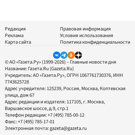
Редакция
Правовая информация
Реклама
Условия использования
Карта сайта
Политика конфиденциальности
© АО «Газета.Ру» (1999-2026) – Главные новости дня
Название:
Газета.Ru
(Gazeta.Ru)
Учредитель:
АО «Газета.Ру»
, ОГРН 1067761730376, ИНН
7743625728
Адрес учредителя: 125239, Россия, Москва, Коптевская
улица, дом 67
Адрес редакции и издателя:
117105
, г.
Москва
,
Варшавское шоссе, д.9, стр.1
Телефон редакции:
+7 (495) 785-00-12
Факс:
+7 (495) 785-17-01
Электронная почта:
gazeta@gazeta.ru