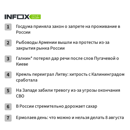
1
Госдума приняла закон о запрете на проживание в
России
2
Рыбоводы Армении вышли на протесты из-за
закрытия рынка России
3
Галкин* потерял дар речи после слов Пугачевой о
Киеве
4
Кремль переиграл Литву: хитрость с Калининградом
сработала
5
На Западе забили тревогу из-за угрозы окончания
СВО
6
В России стремительно дорожает сахар
7
Ермолаев день: что можно и нельзя делать 8 августа